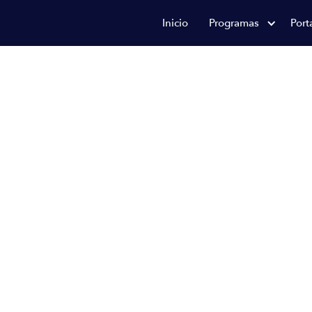
Inicio
Programas
Port
 tu
con
ogía