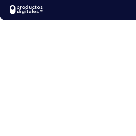
productos
digitales
MX
Blog
>
Tecnología
Cómo Automatizar
Emprendimiento 
Énfasis en la Ecol
Social