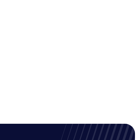
jorar su impacto ambiental.
pueden ayudar a los emprendedores
era eficaz. Estas plataformas
tenido de forma organizada en
gar a una audiencia más amplia y a
entas y plataformas disponibles
tizar su emprendimiento con
ientas y plataformas pueden ayudar a
 su impacto ambiental, promover
 y conectarse con la comunidad. Si
a automatización de tu
social es una excelente forma de