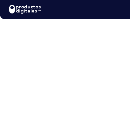
productos
digitales
MX
Blog
>
Tecnología
Cómo Desarrollar l
Minería de Datos 
Latinoamérica