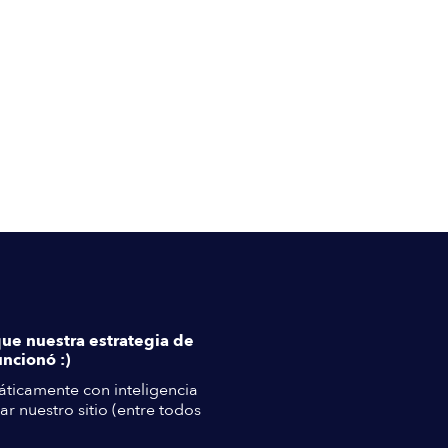
que nuestra estrategia de
ncionó :)
ticamente con inteligencia
ar nuestro sitio (entre todos