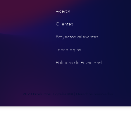
Acerca
Clientes
Proyectos relevantes
Tecnologías
Políticas de Privacidad
2023 Productos Digitales MX | Derechos reservados