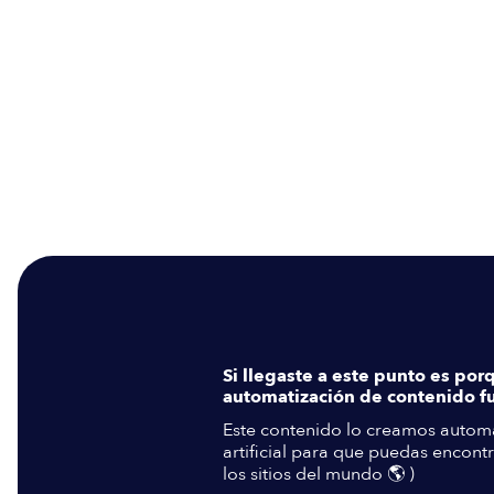
Si llegaste a este punto es por
automatización de contenido fu
Este contenido lo creamos automá
artificial para que puedas encontr
los sitios del mundo 🌎 )