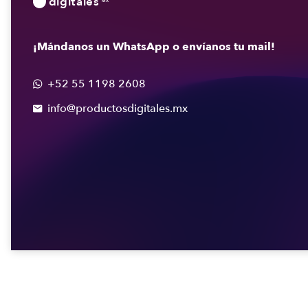
digitales
MX
¡Mándanos un WhatsApp o envíanos tu mail!
+52 55 1198 2608

info@productosdigitales.mx
