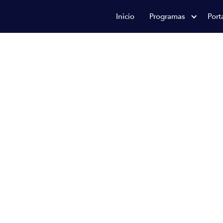
Inicio
Programas
Port
a
en