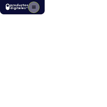
productos
digitales
MX
Blog
>
Tecnología
Cómo la Automatización, el IoT y
el Consumo Sustentable pueden
Impulsar el Desarrollo de
Latinoamérica