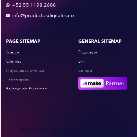
+52 55 1198 2608

info@productosdigitales.mx

PAGE SITEMAP
GENERAL SITEMAP
Acerca
Propuesta
Clientes
Lab
Proyectos relevantes
Equipo
Tecnologías
Políticas de Privacidad
2023 Productos Digitales MX | Derechos reservados