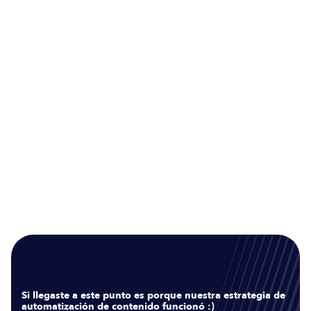
Esta técnica permite a los maestros y profesores crear entornos
educativos interactivos para sus estudiantes. Esto les ayuda a
mantener a los estudiantes motivados y comprometidos. Esto
también les permite a los estudiantes desarrollar habilidades de
programación y aprender conceptos básicos de forma divertida.
En conclusión, la gamificación está transformando la forma en
que la sociedad interactúa con la programación. Esta técnica
está permitiendo a los usuarios aprender conceptos básicos de
programación mientras juegan. Esto también está ayudando a
los desarrolladores a crear aplicaciones más interactivas y a los
maestros a crear entornos educativos más interesantes. La
gamificación está transformando la forma en que la sociedad
interactúa con la tecnología, y esperamos ver más desarrollos en
este campo en el futuro.
Si llegaste a este punto es porque nuestra estrategia de
automatización de contenido funcionó :)