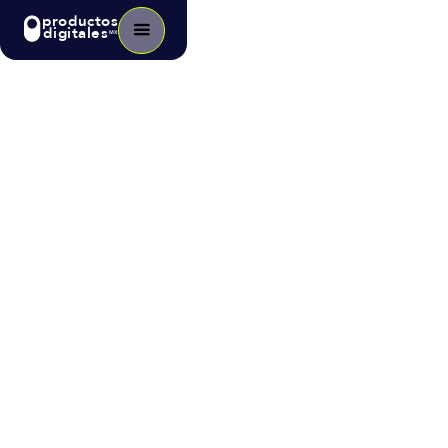
productos
digitales
MX
Blog
>
Tecnología
Cómo la Gamificación está
Transformando la Sociedad a
través de la Programación