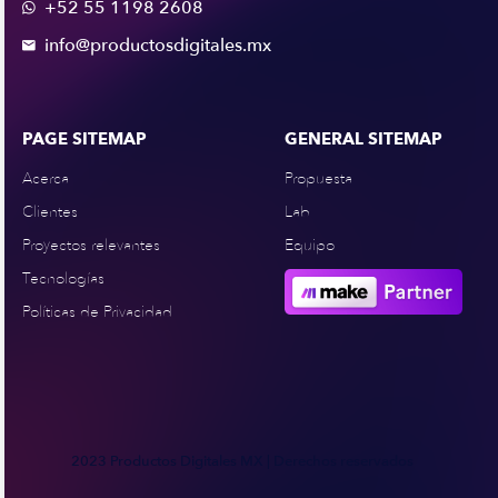
+52 55 1198 2608

info@productosdigitales.mx

PAGE SITEMAP
GENERAL SITEMAP
Acerca
Propuesta
Clientes
Lab
Proyectos relevantes
Equipo
Tecnologías
Políticas de Privacidad
2023 Productos Digitales MX | Derechos reservados