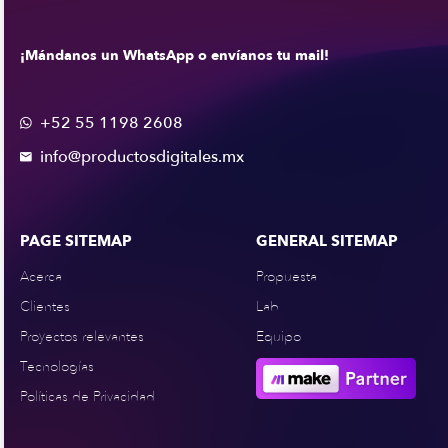
¡Mándanos un WhatsApp o envíanos tu mail!
+52 55 1198 2608

info@productosdigitales.mx

PAGE SITEMAP
GENERAL SITEMAP
Acerca
Propuesta
Clientes
Lab
Proyectos relevantes
Equipo
Tecnologías
Políticas de Privacidad