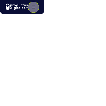
productos
digitales
MX
Blog
>
Tecnología
Desarrollando el ecommerce en
Latinoamérica: el papel de los
bancos.