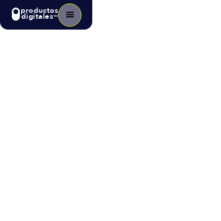
productos
digitales
MX
Blog
>
Tecnología
Innovación Logística en México
para el Desarrollo del Petróleo