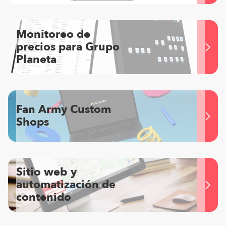
Monitoreo de
precios para Grupo
Planeta
Fan Army Custom
Shops
Sitio web y
automatización de
contenido