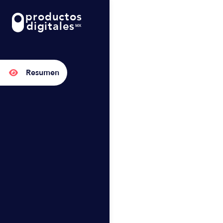
productos
digitales
MX
Resumen
