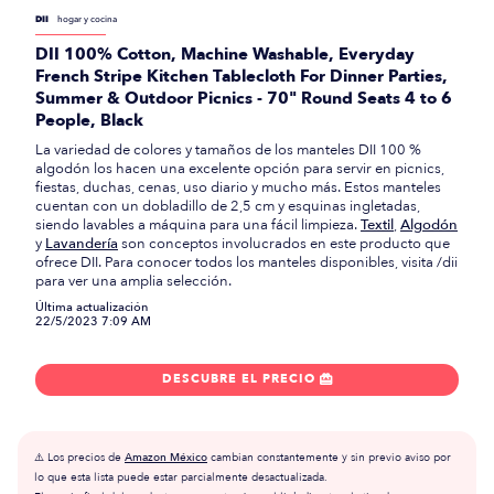
DII
hogar y cocina
DII 100% Cotton, Machine Washable, Everyday
French Stripe Kitchen Tablecloth For Dinner Parties,
Summer & Outdoor Picnics - 70" Round Seats 4 to 6
People, Black
La variedad de colores y tamaños de los manteles DII 100 %
algodón los hacen una excelente opción para servir en picnics,
fiestas, duchas, cenas, uso diario y mucho más. Estos manteles
cuentan con un dobladillo de 2,5 cm y esquinas ingletadas,
siendo lavables a máquina para una fácil limpieza.
Textil
,
Algodón
y
Lavandería
son conceptos involucrados en este producto que
ofrece DII. Para conocer todos los manteles disponibles, visita /dii
para ver una amplia selección.
Última actualización
22/5/2023 7:09 AM
DESCUBRE EL PRECIO

⚠️ Los precios de
Amazon México
cambian constantemente y sin previo aviso por
lo que esta lista puede estar parcialmente desactualizada.