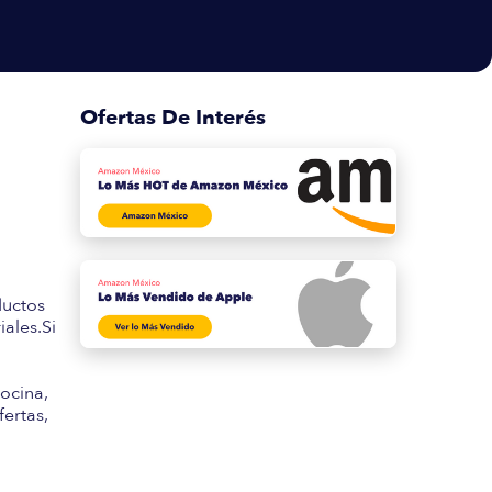
Ofertas De Interés
s
ductos
ales.Si
ocina,
fertas,