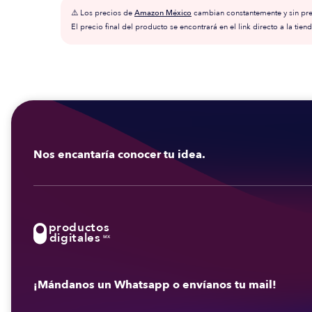
⚠️ Los precios de
Amazon México
cambian constantemente y sin prev
El precio final del producto se encontrará en el link directo a la tiend
Nos encantaría conocer tu idea.
productos
digitales
MX
¡Mándanos un Whatsapp o envíanos tu mail!