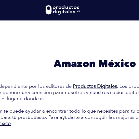
productos
digitales
MX
te: En esta guía encontrará
e Compra en
Amazon México
dependiente por los editores de
Productos Digitales
. Los pro
generar una comisión para nosotros y nuestros socios editori
el lugar a donde ir.
n te puede ayudar a encontrar todo lo que necesites para tu c
 para tu presupuesto. Para ayudarte a conseguir las mejores o
xico