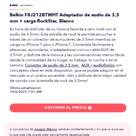
Belkin
auriculares
Belkin F8J212BTWHT Adaptador de audio de 3,5
mm + carga RockStar, Blanco
Es hora de disfrutar de su música favorita a otro nivel con el
audio de 3,5mm. Esta estrella de rock le permite escuchar a
través de un conector de auriculares de 3,5mm mientras se
carga su iPhone 7 plus o iPhone 7. Conéctela fácilmente a
altavoces, auriculares, o adaptadores con su cable AUX de
3,5mm, y disfruta de la música y las conversaciones manos libres
desde la comodidad de tu hogar, tu trabajo, tu coche o en el
camino.
Conector de audio de 3,5 mm
,
AUX
y
audiofónico
son
conceptos clave en este dispositivo, que se puede adquirir en el
mercado a un precio accesible. ¡Ven y disfruta de la mejor calidad
de sonido con la estrella de rock de 3.5mm!
Última actualización
19/6/2023 7:01 AM
DESCUBRE EL PRECIO

⚠️ Los precios de
Amazon México
cambian constantemente y sin previo aviso por
lo que esta lista puede estar parcialmente desactualizada.