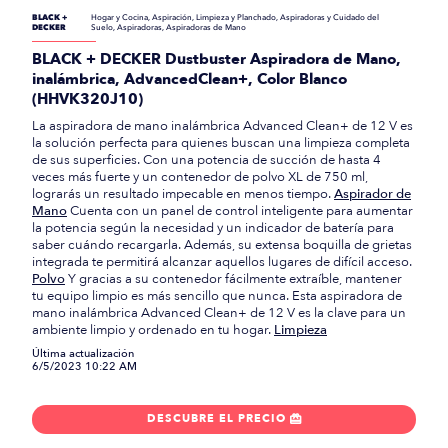
BLACK +
Hogar y Cocina, Aspiración, Limpieza y Planchado, Aspiradoras y Cuidado del
DECKER
Suelo, Aspiradoras, Aspiradoras de Mano
BLACK + DECKER Dustbuster Aspiradora de Mano,
inalámbrica, AdvancedClean+, Color Blanco
(HHVK320J10)
La aspiradora de mano inalámbrica Advanced Clean+ de 12 V es
la solución perfecta para quienes buscan una limpieza completa
de sus superficies. Con una potencia de succión de hasta 4
veces más fuerte y un contenedor de polvo XL de 750 ml,
lograrás un resultado impecable en menos tiempo.
Aspirador de
Mano
Cuenta con un panel de control inteligente para aumentar
la potencia según la necesidad y un indicador de batería para
saber cuándo recargarla. Además, su extensa boquilla de grietas
integrada te permitirá alcanzar aquellos lugares de difícil acceso.
Polvo
Y gracias a su contenedor fácilmente extraíble, mantener
tu equipo limpio es más sencillo que nunca. Esta aspiradora de
mano inalámbrica Advanced Clean+ de 12 V es la clave para un
ambiente limpio y ordenado en tu hogar.
Limpieza
Última actualización
6/5/2023 10:22 AM
DESCUBRE EL PRECIO
