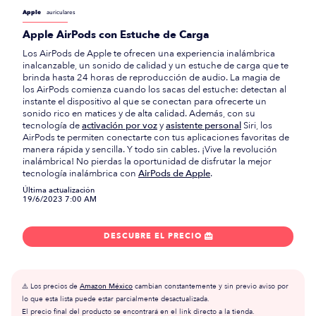
Apple
auriculares
Apple AirPods con Estuche de Carga
Los AirPods de Apple te ofrecen una experiencia inalámbrica
inalcanzable, un sonido de calidad y un estuche de carga que te
brinda hasta 24 horas de reproducción de audio. La magia de
los AirPods comienza cuando los sacas del estuche: detectan al
instante el dispositivo al que se conectan para ofrecerte un
sonido rico en matices y de alta calidad. Además, con su
tecnología de
activación por voz
y
asistente personal
Siri, los
AirPods te permiten conectarte con tus aplicaciones favoritas de
manera rápida y sencilla. Y todo sin cables. ¡Vive la revolución
inalámbrica! No pierdas la oportunidad de disfrutar la mejor
tecnología inalámbrica con
AirPods de Apple
.
Última actualización
19/6/2023 7:00 AM
DESCUBRE EL PRECIO

⚠️ Los precios de
Amazon México
cambian constantemente y sin previo aviso por
lo que esta lista puede estar parcialmente desactualizada.
El precio final del producto se encontrará en el link directo a la tienda.