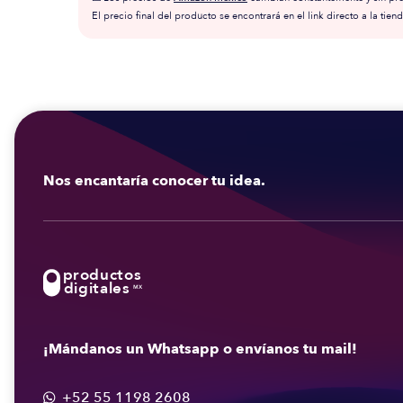
El precio final del producto se encontrará en el link directo a la tiend
Nos encantaría conocer tu idea.
productos
digitales
MX
¡Mándanos un Whatsapp o envíanos tu mail!
+52 55 1198 2608
