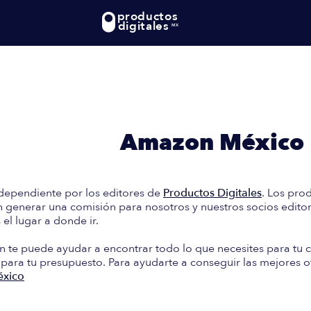
productos
digitales
MX
te: En esta guía encontrará
e Compra en
Amazon México
dependiente por los editores de
Productos Digitales
. Los pro
generar una comisión para nosotros y nuestros socios editori
el lugar a donde ir.
n te puede ayudar a encontrar todo lo que necesites para tu c
 para tu presupuesto. Para ayudarte a conseguir las mejores o
xico