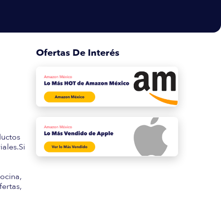
Ofertas De Interés
s
ductos
ales.Si
ocina,
fertas,