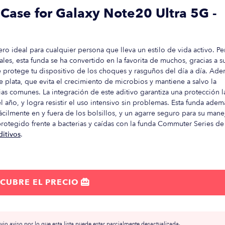
Case for Galaxy Note20 Ultra 5G -
 ideal para cualquier persona que lleva un estilo de vida activo. Pe
les, esta funda se ha convertido en la favorita de muchos, gracias a s
que protege tu dispositivo de los choques y rasguños del día a día. Ade
e plata, que evita el crecimiento de microbios y mantiene a salvo la
ias comunes. La integración de este aditivo garantiza una protección l
l año, y logra resistir el uso intensivo sin problemas. Esta funda adem
ácilmente en y fuera de los bolsillos, y un agarre seguro para su mane
protegido frente a bacterias y caídas con la funda Commuter Series de
ditivos
.
CUBRE EL PRECIO

io aviso por lo que esta lista puede estar parcialmente desactualizada.