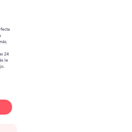
rfecta
u
más,
as 24
ás le
jo.