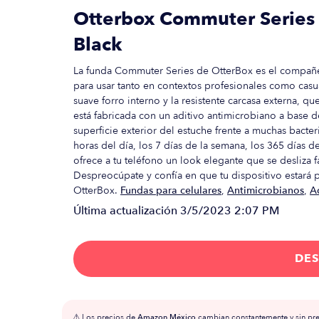
Otterbox Commuter Series 
Black
La funda Commuter Series de OtterBox es el compañero
para usar tanto en contextos profesionales como casua
suave forro interno y la resistente carcasa externa, 
está fabricada con un aditivo antimicrobiano a base d
superficie exterior del estuche frente a muchas bacter
horas del día, los 7 días de la semana, los 365 días de
ofrece a tu teléfono un look elegante que se desliza f
Despreocúpate y confía en que tu dispositivo estará 
OtterBox.
Fundas para celulares
,
Antimicrobianos
,
A
Última actualización
3/5/2023 2:07 PM
DES
⚠️ Los precios de
Amazon México
cambian constantemente y sin prev