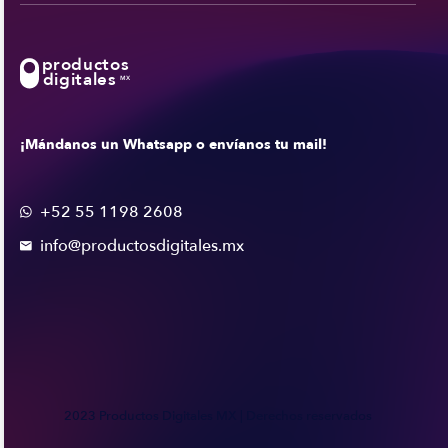
productos
digitales
MX
¡Mándanos un Whatsapp o envíanos tu mail!
+52 55 1198 2608

info@productosdigitales.mx

2023 Productos Digitales MX | Derechos reservados