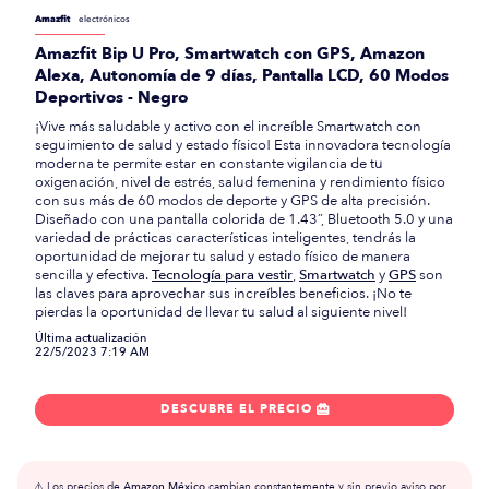
Amazfit
electrónicos
Amazfit Bip U Pro, Smartwatch con GPS, Amazon
Alexa, Autonomía de 9 días, Pantalla LCD, 60 Modos
Deportivos - Negro
¡Vive más saludable y activo con el increíble Smartwatch con
seguimiento de salud y estado físico! Esta innovadora tecnología
moderna te permite estar en constante vigilancia de tu
oxigenación, nivel de estrés, salud femenina y rendimiento físico
con sus más de 60 modos de deporte y GPS de alta precisión.
Diseñado con una pantalla colorida de 1.43”, Bluetooth 5.0 y una
variedad de prácticas características inteligentes, tendrás la
oportunidad de mejorar tu salud y estado físico de manera
sencilla y efectiva.
Tecnología para vestir
,
Smartwatch
y
GPS
son
las claves para aprovechar sus increíbles beneficios. ¡No te
pierdas la oportunidad de llevar tu salud al siguiente nivel!
Última actualización
22/5/2023 7:19 AM
DESCUBRE EL PRECIO

⚠️ Los precios de
Amazon México
cambian constantemente y sin previo aviso por