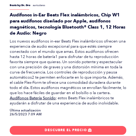
Beats by Dr. Dre
auriculares
Audífonos in-Ear Beats Flex inalámbricos, Chip W1
para audífonos diseñado por Apple, audífonos
magnéticos, tecnología Bluetooth® Class 1, 12 Horas
de Audio: Negro
Los nuevos audífonos in-ear Beats Flex inalámbricos ofrecen una
experiencia de audio excepcional para que estés siempre
conectado con el mundo que amas. Estos audífonos ofrecen
hasta 12 horas de batería1 para disfrutar de tu reproducción
favorita siempre que quieras. Un sonido potente y espectacular
con una precisión de graves y una distorsión mínima en toda la
curva de frecuencia. Los controles de reproducción y pausa
automáticos2 te permiten enfocarte en lo que importa. Además,
el cable Flex-Form te ofrece una comodidad duradera durante
todo el día. Estos audífonos magnéticos se enrollan fácilmente, lo
que los hace fáciles de guardar en el bolsillo o la cartera.
Audífonos
,
Batería
,
Sonido
; estos Beats Flex inalámbricos te
ayudarán a disfrutar de una experiencia de audio inolvidable.
Última actualización
26/5/2023 7:09 AM
DESCUBRE EL PRECIO
