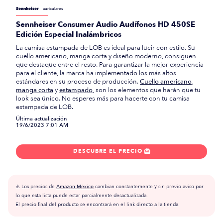
Sennheiser
auriculares
Sennheiser Consumer Audio Audífonos HD 450SE
Edición Especial Inalámbricos
La camisa estampada de LOB es ideal para lucir con estilo. Su
cuello americano, manga corta y diseño moderno, consiguen
que destaque entre el resto. Para garantizar la mejor experiencia
para el cliente, la marca ha implementado los más altos
estándares en su proceso de producción.
Cuello americano
,
manga corta
y
estampado
, son los elementos que harán que tu
look sea único. No esperes más para hacerte con tu camisa
estampada de LOB.
Última actualización
19/6/2023 7:01 AM
DESCUBRE EL PRECIO

⚠️ Los precios de
Amazon México
cambian constantemente y sin previo aviso por
lo que esta lista puede estar parcialmente desactualizada.
El precio final del producto se encontrará en el link directo a la tienda.