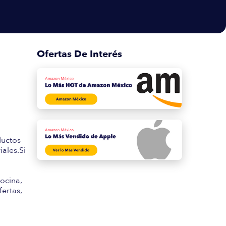
Ofertas De Interés
s
ductos
ales.Si
ocina,
fertas,