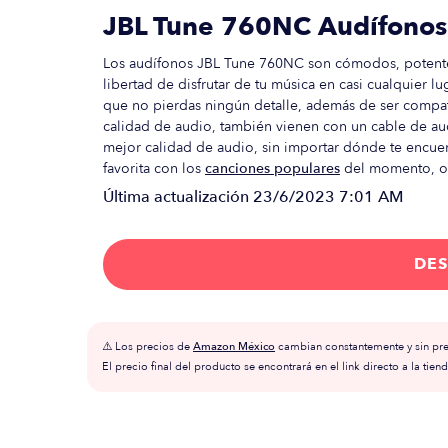
JBL Tune 760NC Audífonos 
Los audífonos JBL Tune 760NC son cómodos, potentes, 
libertad de disfrutar de tu música en casi cualquier 
que no pierdas ningún detalle, además de ser compatib
calidad de audio, también vienen con un cable de 
mejor calidad de audio, sin importar dónde te encuen
favorita con los
canciones populares
del momento, 
Última actualización
23/6/2023 7:01 AM
DES
⚠️ Los precios de
Amazon México
cambian constantemente y sin prev
El precio final del producto se encontrará en el link directo a la tiend