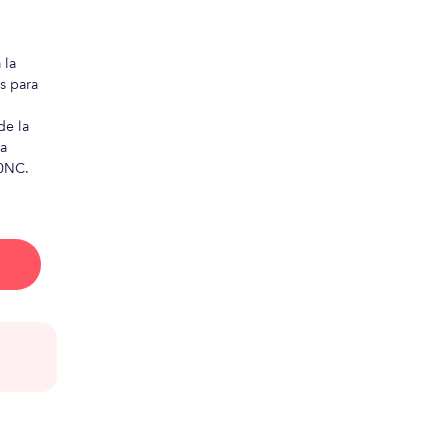
 la
s para
de la
ca
60NC.