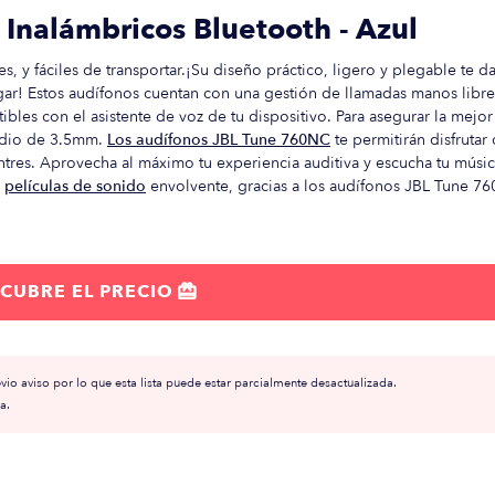
Inalámbricos Bluetooth - Azul
y fáciles de transportar.¡Su diseño práctico, ligero y plegable te da
lugar! Estos audífonos cuentan con una gestión de llamadas manos libre
les con el asistente de voz de tu dispositivo. Para asegurar la mejor
audio de 3.5mm.
Los audífonos JBL Tune 760NC
te permitirán disfrutar 
tres. Aprovecha al máximo tu experiencia auditiva y escucha tu músi
o
películas de sonido
envolvente, gracias a los audífonos JBL Tune 7
CUBRE EL PRECIO

io aviso por lo que esta lista puede estar parcialmente desactualizada.
a.