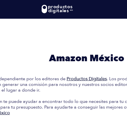
productos
digitales
MX
te: En esta guía encontrará
e Compra en
Amazon México
dependiente por los editores de
Productos Digitales
. Los pro
generar una comisión para nosotros y nuestros socios editori
el lugar a donde ir.
n te puede ayudar a encontrar todo lo que necesites para tu c
 para tu presupuesto. Para ayudarte a conseguir las mejores o
xico