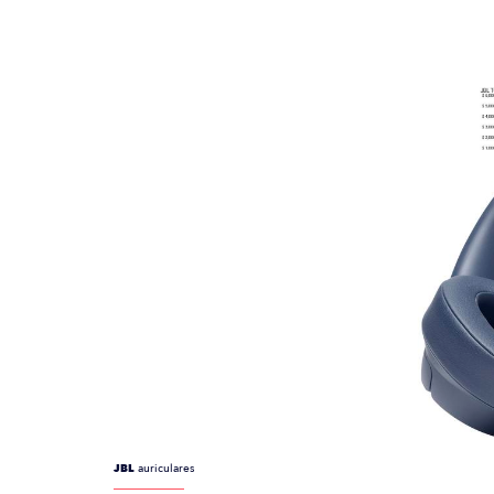
JBL
auriculares