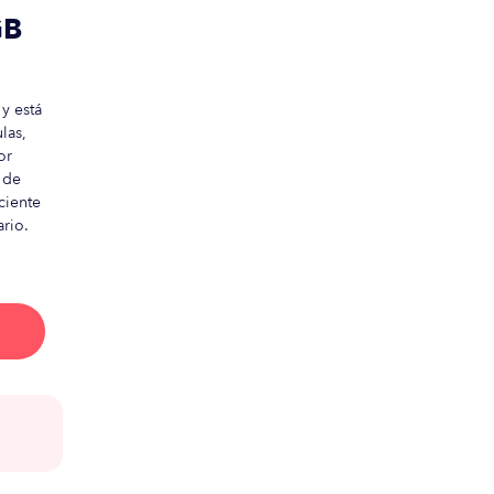
GB
y está
las,
or
 de
ciente
ario.