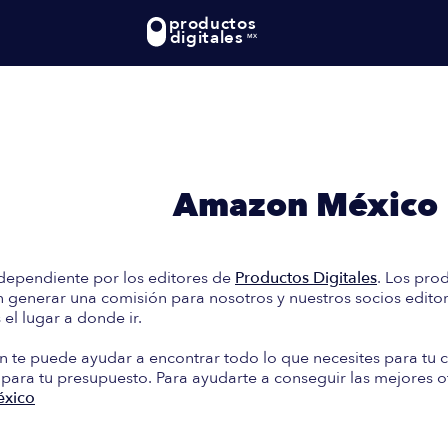
productos
digitales
MX
te: En esta guía encontrará
e Compra en
Amazon México
dependiente por los editores de
Productos Digitales
. Los pro
generar una comisión para nosotros y nuestros socios editori
el lugar a donde ir.
n te puede ayudar a encontrar todo lo que necesites para tu c
 para tu presupuesto. Para ayudarte a conseguir las mejores o
xico