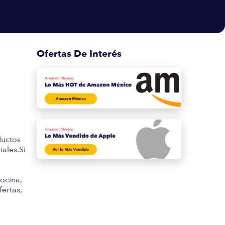
Ofertas De Interés
s
ductos
ales.Si
ocina,
fertas,