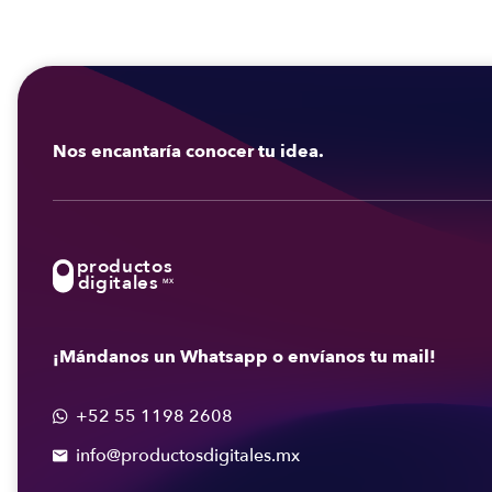
Nos encantaría conocer tu idea.
productos
digitales
MX
¡Mándanos un Whatsapp o envíanos tu mail!
+52 55 1198 2608

info@productosdigitales.mx
