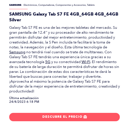
SAMSUNG
Electrónicos, Computadoras, Componentes y Accesorios, Tablets
SAMSUNG Galaxy Tab S7 FE 4GB_64GB 4GB_64GB
Silver
Galaxy Tab S7 FE es una de las mejores tabletas del mercado. Su
gran pantalla de 12.4’’ y su procesador de alto rendimiento te
permitirán disfrutar del mejor entretenimiento, productividad y
creatividad. Además, la S Pen incluida te facilitará la toma de
notas, la navegación y el diseño. Esta última tecnología de
Samsung
no tendrá rival cuando se trate de multitareas. Con
Galaxy Tab S7 FE tendrás una experiencia única gracias a su
avanzada tecnología
5G
y su conectividad
Wi-Fi
. El rendimiento
de su batería de larga duración te permitirá disfrutar de horas sin
parar. La combinación de estas dos características te dará la
libertad que buscas para conectar, trabajar y divertirte.
¡Aprovecha al máximo la potencia de Galaxy Tab S7 FE para
disfrutar de la mejor experiencia de entretenimiento, creatividad y
productividad!
Última actualización
24/4/2023 6:18 PM
DESCUBRE EL PRECIO
