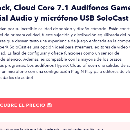
ack, Cloud Core 7.1 Audífonos Gam
ial Audio y micrófono USB SoloCast
ian por su increíble calidad de sonido y diseño cómodo. Están const
l de primera calidad, fuerte sujeción y distribución equilibrada del 
ores que desean tanto una experiencia de juego enfocada en la compe
perX SoloCast es una opción ideal para streamers, editores de vídeo 
d. Es fácil de configurar y ofrece funciones como un sensor de
 de silencio. Además, es compatible con la mayoría de los brazos
más programas. Los
audífonos
HyperX Cloud ofrecen una calidad de s
y un micrófono con una configuración Plug N Play para editores de ví
esidades de audio!
CUBRE EL PRECIO

io aviso por lo que esta lista puede estar parcialmente desactualizada.