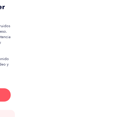
er
ruidos
peso.
tencia
y
onido
deo y