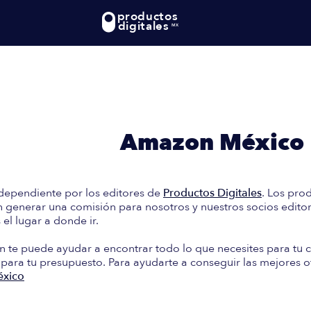
productos
digitales
MX
te: En esta guía encontrará
e Compra en
Amazon México
dependiente por los editores de
Productos Digitales
. Los pro
generar una comisión para nosotros y nuestros socios editori
el lugar a donde ir.
n te puede ayudar a encontrar todo lo que necesites para tu c
 para tu presupuesto. Para ayudarte a conseguir las mejores o
xico