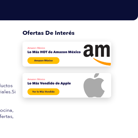
Ofertas De Interés
s
ductos
ales.Si
ocina,
fertas,