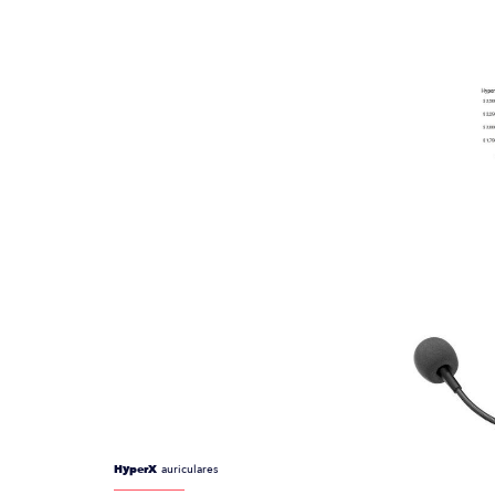
HyperX
auriculares