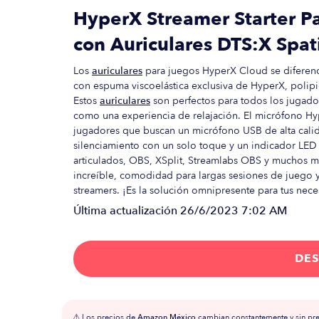
HyperX Streamer Starter P
con Auriculares DTS:X Spat
Los
auriculares
para juegos HyperX Cloud se diferenc
con espuma viscoelástica exclusiva de HyperX, polipie
Estos
auriculares
son perfectos para todos los jugad
como una experiencia de relajación. El micrófono Hy
jugadores que buscan un micrófono USB de alta calida
silenciamiento con un solo toque y un indicador LED
articulados, OBS, XSplit, Streamlabs OBS y muchos 
increíble, comodidad para largas sesiones de juego 
streamers. ¡Es la solución omnipresente para tus nec
Última actualización
26/6/2023 7:02 AM
DES
⚠️ Los precios de
Amazon México
cambian constantemente y sin prev