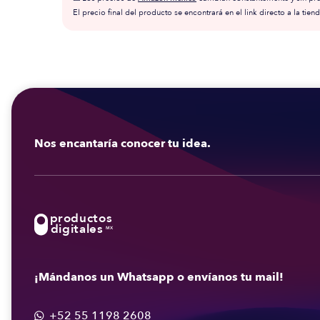
El precio final del producto se encontrará en el link directo a la tiend
Nos encantaría conocer tu idea.
productos
digitales
MX
¡Mándanos un Whatsapp o envíanos tu mail!
+52 55 1198 2608
