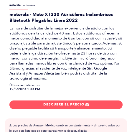
motorola
auriculares
motorola - Moto XT220 Auriculares Inalámbricos
Bluetooth Plegables Linea 2022
Es hora de disfrutar de la mejor experiencia de audio con los
audífonos de alta calidad de 40 mm. Estos audífonos ofrecen la
mejor comodidad al momento de usarlos, con su cojín suave y su
brazo ajustable para un ajuste único y personalizado. Además, su
diseño plegable facilita su transporte y almacenamiento. Su
batería de larga duración te ofrece hasta 23 horas de uso con
menor consumo de energía. Incluye un micrófono integrado
para llamadas manos libres con una claridad de voz óptima. Por
último, gracias al asistente de voz inteligente
Siri
,
Google
Assistant
y
Amazon Alexa
también podrás disfrutar de la
tecnología al máximo.
Última actualización
19/5/2023 1:33 PM
DESCUBRE EL PRECIO

⚠️ Los precios de
Amazon México
cambian constantemente y sin previo aviso por
lo que esta lista puede estar parcialmente desactualizada.