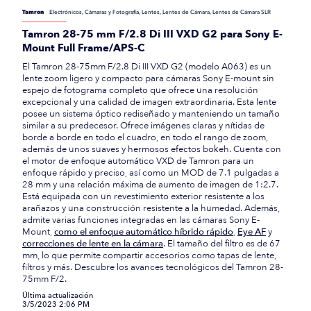
Tamron
Electrónicos, Cámaras y Fotografía, Lentes, Lentes de Cámara, Lentes de Cámara SLR
Tamron 28-75 mm F/2.8 Di III VXD G2 para Sony E-
Mount Full Frame/APS-C
El Tamron 28-75mm F/2.8 Di III VXD G2 (modelo A063) es un
lente zoom ligero y compacto para cámaras Sony E-mount sin
espejo de fotograma completo que ofrece una resolución
excepcional y una calidad de imagen extraordinaria. Esta lente
posee un sistema óptico rediseñado y manteniendo un tamaño
similar a su predecesor. Ofrece imágenes claras y nítidas de
borde a borde en todo el cuadro, en todo el rango de zoom,
además de unos suaves y hermosos efectos bokeh. Cuenta con
el motor de enfoque automático VXD de Tamron para un
enfoque rápido y preciso, así como un MOD de 7.1 pulgadas a
28 mm y una relación máxima de aumento de imagen de 1:2.7.
Está equipada con un revestimiento exterior resistente a los
arañazos y una construcción resistente a la humedad. Además,
admite varias funciones integradas en las cámaras Sony E-
Mount,
como el enfoque automático híbrido rápido
,
Eye AF
y
correcciones de lente en la cámara
. El tamaño del filtro es de 67
mm, lo que permite compartir accesorios como tapas de lente,
filtros y más. Descubre los avances tecnológicos del Tamron 28-
75mm F/2.
Última actualización
3/5/2023 2:06 PM