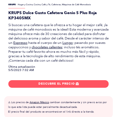
KRUPS
Hogar y Cocina, Cocina, Café y Té, Cafeteras, Máquinas de Café Monodosis
KRUPS Dolce Gusto Cafetera Genio S Plus Roja
KP3405MX
Si buscas una cafetera que le ofrezca a tu hogar el mejor café, ¡la
máquina de café monodosis es la ideal! Esta moderna y avanzada
máquina ofrece más de 30 creaciones de calidad para disfrutar
del delicioso aroma y sabor del café. Desde el carácter intenso de
un
Espresso
hasta el cuerpo de un
Lungo
; pasando por suaves
cappuccinos y
chocolates calientes
; incluso tés aromáticos.
Preparar tu café favorito ahora es mucho más fácil y rápido,
gracias a la tecnología de alto rendimiento de esta máquina.
¡Comienza cada día con un café delicioso!
Última actualización
5/5/2023 7:02 AM
DESCUBRE EL PRECIO

⚠️ Los precios de
Amazon México
cambian constantemente y sin previo aviso por
lo que esta lista puede estar parcialmente desactualizada.
El precio final del producto se encontrará en el link directo a la tienda.