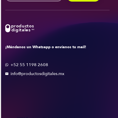
productos
digitales
MX
¡Mándanos un Whatsapp o envíanos tu mail!
+52 55 1198 2608

info@productosdigitales.mx
