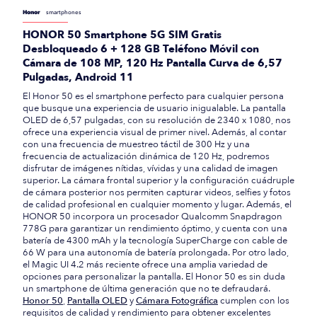
Honor
smartphones
HONOR 50 Smartphone 5G SIM Gratis
Desbloqueado 6 + 128 GB Teléfono Móvil con
Cámara de 108 MP, 120 Hz Pantalla Curva de 6,57
Pulgadas, Android 11
El Honor 50 es el smartphone perfecto para cualquier persona
que busque una experiencia de usuario inigualable. La pantalla
OLED de 6,57 pulgadas, con su resolución de 2340 x 1080, nos
ofrece una experiencia visual de primer nivel. Además, al contar
con una frecuencia de muestreo táctil de 300 Hz y una
frecuencia de actualización dinámica de 120 Hz, podremos
disfrutar de imágenes nítidas, vívidas y una calidad de imagen
superior. La cámara frontal superior y la configuración cuádruple
de cámara posterior nos permiten capturar videos, selfies y fotos
de calidad profesional en cualquier momento y lugar. Además, el
HONOR 50 incorpora un procesador Qualcomm Snapdragon
778G para garantizar un rendimiento óptimo, y cuenta con una
batería de 4300 mAh y la tecnología SuperCharge con cable de
66 W para una autonomía de batería prolongada. Por otro lado,
el Magic UI 4.2 más reciente ofrece una amplia variedad de
opciones para personalizar la pantalla. El Honor 50 es sin duda
un smartphone de última generación que no te defraudará.
Honor 50
,
Pantalla OLED
y
Cámara Fotográfica
cumplen con los
requisitos de calidad y rendimiento para obtener excelentes