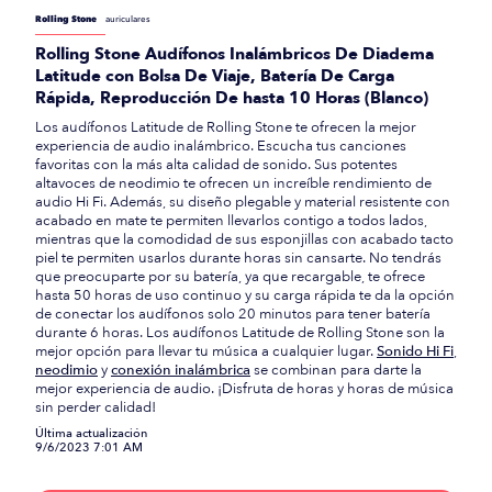
Rolling Stone
auriculares
Rolling Stone Audífonos Inalámbricos De Diadema
Latitude con Bolsa De Viaje, Batería De Carga
Rápida, Reproducción De hasta 10 Horas (Blanco)
Los audífonos Latitude de Rolling Stone te ofrecen la mejor
experiencia de audio inalámbrico. Escucha tus canciones
favoritas con la más alta calidad de sonido. Sus potentes
altavoces de neodimio te ofrecen un increíble rendimiento de
audio Hi Fi. Además, su diseño plegable y material resistente con
acabado en mate te permiten llevarlos contigo a todos lados,
mientras que la comodidad de sus esponjillas con acabado tacto
piel te permiten usarlos durante horas sin cansarte. No tendrás
que preocuparte por su batería, ya que recargable, te ofrece
hasta 50 horas de uso continuo y su carga rápida te da la opción
de conectar los audífonos solo 20 minutos para tener batería
durante 6 horas. Los audífonos Latitude de Rolling Stone son la
mejor opción para llevar tu música a cualquier lugar.
Sonido Hi Fi
,
neodimio
y
conexión inalámbrica
se combinan para darte la
mejor experiencia de audio. ¡Disfruta de horas y horas de música
sin perder calidad!
Última actualización
9/6/2023 7:01 AM