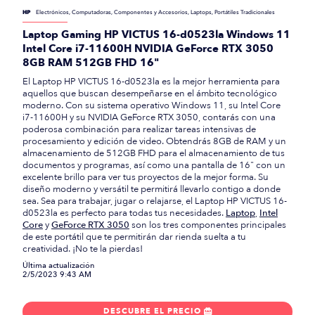
HP
Electrónicos, Computadoras, Componentes y Accesorios, Laptops, Portátiles Tradicionales
Laptop Gaming HP VICTUS 16-d0523la Windows 11
Intel Core i7-11600H NVIDIA GeForce RTX 3050
8GB RAM 512GB FHD 16"
El Laptop HP VICTUS 16-d0523la es la mejor herramienta para
aquellos que buscan desempeñarse en el ámbito tecnológico
moderno. Con su sistema operativo Windows 11, su Intel Core
i7-11600H y su NVIDIA GeForce RTX 3050, contarás con una
poderosa combinación para realizar tareas intensivas de
procesamiento y edición de video. Obtendrás 8GB de RAM y un
almacenamiento de 512GB FHD para el almacenamiento de tus
documentos y programas, así como una pantalla de 16" con un
excelente brillo para ver tus proyectos de la mejor forma. Su
diseño moderno y versátil te permitirá llevarlo contigo a donde
sea. Sea para trabajar, jugar o relajarse, el Laptop HP VICTUS 16-
d0523la es perfecto para todas tus necesidades.
Laptop
,
Intel
Core
y
GeForce RTX 3050
son los tres componentes principales
de este portátil que te permitirán dar rienda suelta a tu
creatividad. ¡No te la pierdas!
Última actualización
2/5/2023 9:43 AM
DESCUBRE EL PRECIO
