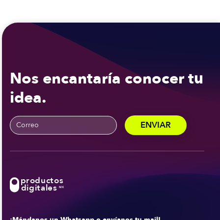
Nos encantaría conocer tu
idea.
productos
digitales
MX
¡Mándanos un Whatsapp o envíanos tu mail!