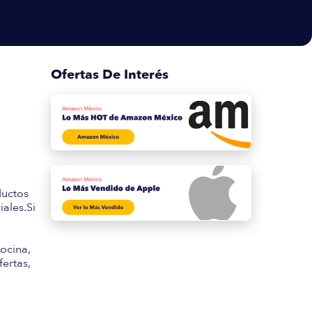
Ofertas De Interés
s
ductos
ales.Si
ocina,
fertas,