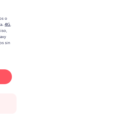
os o
ta.
4G
,
iso,
laxy
os sin