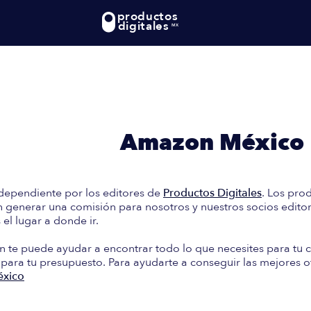
productos
digitales
MX
te: En esta guía encontrará
e Compra en
Amazon México
dependiente por los editores de
Productos Digitales
. Los pro
generar una comisión para nosotros y nuestros socios editori
el lugar a donde ir.
n te puede ayudar a encontrar todo lo que necesites para tu c
 para tu presupuesto. Para ayudarte a conseguir las mejores o
xico