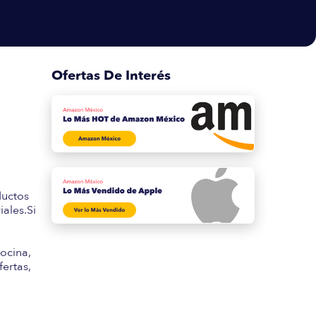
Ofertas De Interés
s
ductos
ales.Si
ocina,
fertas,