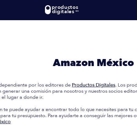
productos
digitales
MX
te: En esta guía encontrará
e Compra en
Amazon México
dependiente por los editores de
Productos Digitales
. Los pro
generar una comisión para nosotros y nuestros socios editori
el lugar a donde ir.
n te puede ayudar a encontrar todo lo que necesites para tu c
 para tu presupuesto. Para ayudarte a conseguir las mejores o
xico