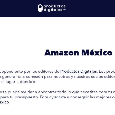
productos
digitales
MX
te: En esta guía encontrará
e Compra en
Amazon México
dependiente por los editores de
Productos Digitales
. Los pro
generar una comisión para nosotros y nuestros socios editori
el lugar a donde ir.
n te puede ayudar a encontrar todo lo que necesites para tu c
 para tu presupuesto. Para ayudarte a conseguir las mejores o
xico