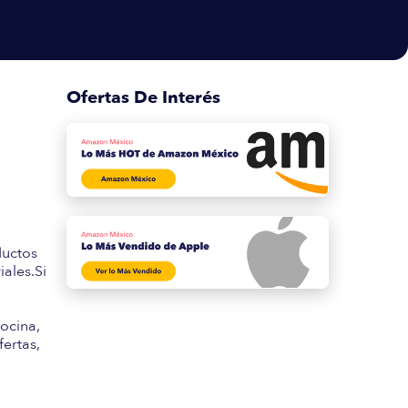
Ofertas De Interés
s
ductos
ales.Si
ocina,
fertas,