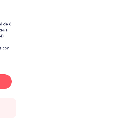
al de 8
ería
4) +
s con