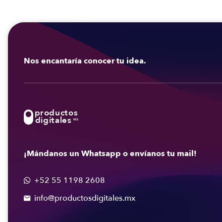
Nos encantaría conocer tu idea.
productos
digitales
MX
¡Mándanos un Whatsapp o envíanos tu mail!
+52 55 1198 2608

info@productosdigitales.mx
