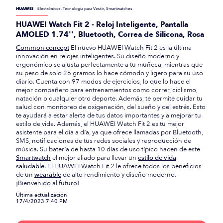
HUAWEI
Electrónicos, Tecnología para Vestir, Smartwatches
HUAWEI Watch Fit 2 - Reloj Inteligente, Pantalla
AMOLED 1.74'', Bluetooth, Correa de Silicona, Rosa
Common concept
El nuevo HUAWEI Watch Fit 2 es la última
innovación en relojes inteligentes. Su diseño moderno y
ergonómico se ajusta perfectamente a tu muñeca, mientras que
su peso de solo 26 gramos lo hace cómodo y ligero para su uso
diario. Cuenta con 97 modos de ejercicios, lo que lo hace el
mejor compañero para entrenamientos como correr, ciclismo,
natación o cualquier otro deporte. Además, te permite cuidar tu
salud con monitoreo de oxigenación, del sueño y del estrés. Esto
te ayudará a estar alerta de tus datos importantes y a mejorar tu
estilo de vida. Además, el HUAWEI Watch Fit 2 es tu mejor
asistente para el día a día, ya que ofrece llamadas por Bluetooth,
SMS, notificaciones de tus redes sociales y reproducción de
música. Su batería de hasta 10 días de uso típico hacen de este
Smartwatch
el mejor aliado para llevar un
estilo de vida
saludable
. El HUAWEI Watch Fit 2 le ofrece todos los beneficios
de un
wearable
de alto rendimiento y diseño moderno.
¡Bienvenido al futuro!
Última actualización
17/4/2023 7:40 PM