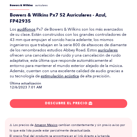
Bowers & Wilkins
auriculares
Bowers & Wilkins Px7 S2 Auriculares - Azul,
FP42935
Los
audífonos
Px7 de Bowers & Wilkins son los más avanzados
de su clase. Están construidos con los grandes controladores de
43 mm que empujan el sonido hacia adelante, los mismos
ingenieros que trabajan en la serie 800 de altavoces de diamante
de los renombrados estudios Abbey Road. Estos
auriculares
ofrecen una cancelación de ruido y una cancelación de ruido
adaptativa, esta última que responde automáticamente al
entorno para mantener el mundo exterior alejado de la música.
Además, cuentan con una excelente calidad de audio gracias a
su tecnología de
estimulación acústica
de alta precisión.
Última actualización
12/6/2023 7:01 AM
DESCUBRE EL PRECIO

⚠️ Los precios de
Amazon México
cambian constantemente y sin previo aviso por
lo que esta lista puede estar parcialmente desactualizada.
El precio final del producto se encontrará en el link directo a la tienda.