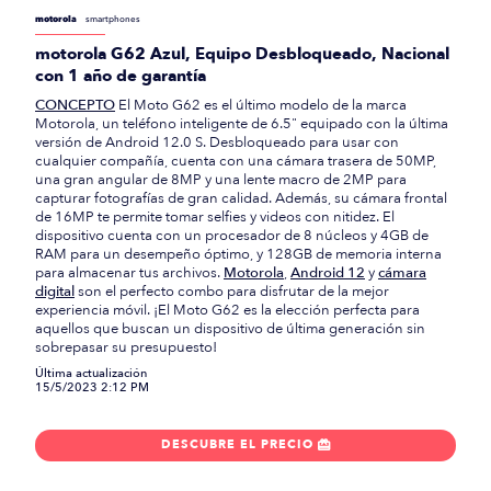
motorola
smartphones
motorola G62 Azul, Equipo Desbloqueado, Nacional
con 1 año de garantía
CONCEPTO
El Moto G62 es el último modelo de la marca
Motorola, un teléfono inteligente de 6.5" equipado con la última
versión de Android 12.0 S. Desbloqueado para usar con
cualquier compañía, cuenta con una cámara trasera de 50MP,
una gran angular de 8MP y una lente macro de 2MP para
capturar fotografías de gran calidad. Además, su cámara frontal
de 16MP te permite tomar selfies y videos con nitidez. El
dispositivo cuenta con un procesador de 8 núcleos y 4GB de
RAM para un desempeño óptimo, y 128GB de memoria interna
para almacenar tus archivos.
Motorola
,
Android 12
y
cámara
digital
son el perfecto combo para disfrutar de la mejor
experiencia móvil. ¡El Moto G62 es la elección perfecta para
aquellos que buscan un dispositivo de última generación sin
sobrepasar su presupuesto!
Última actualización
15/5/2023 2:12 PM
DESCUBRE EL PRECIO
