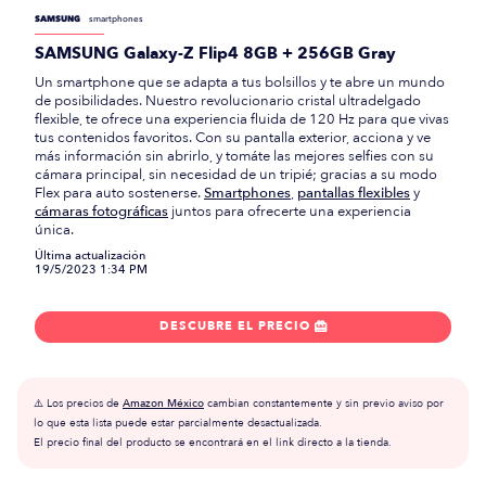
SAMSUNG
smartphones
SAMSUNG Galaxy-Z Flip4 8GB + 256GB Gray
Un smartphone que se adapta a tus bolsillos y te abre un mundo
de posibilidades. Nuestro revolucionario cristal ultradelgado
flexible, te ofrece una experiencia fluida de 120 Hz para que vivas
tus contenidos favoritos. Con su pantalla exterior, acciona y ve
más información sin abrirlo, y tomáte las mejores selfies con su
cámara principal, sin necesidad de un tripié; gracias a su modo
Flex para auto sostenerse.
Smartphones
,
pantallas flexibles
y
cámaras fotográficas
juntos para ofrecerte una experiencia
única.
Última actualización
19/5/2023 1:34 PM
DESCUBRE EL PRECIO

⚠️ Los precios de
Amazon México
cambian constantemente y sin previo aviso por
lo que esta lista puede estar parcialmente desactualizada.
El precio final del producto se encontrará en el link directo a la tienda.