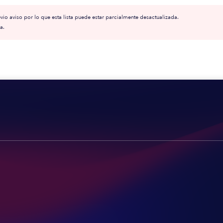
io aviso por lo que esta lista puede estar parcialmente desactualizada.
a.