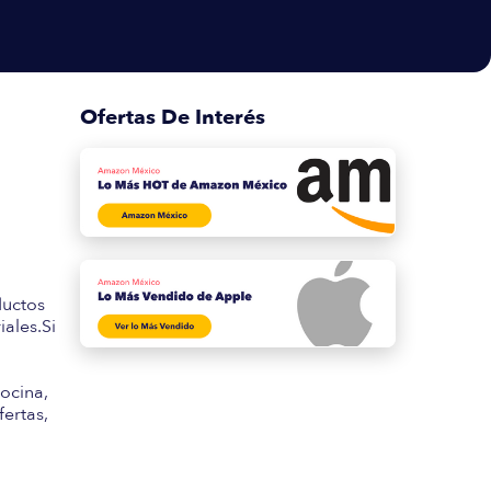
Ofertas De Interés
s
ductos
ales.Si
ocina,
fertas,