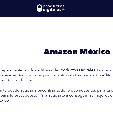
productos
digitales
MX
te: En esta guía encontrará
e Compra en
Amazon México
dependiente por los editores de
Productos Digitales
. Los pro
generar una comisión para nosotros y nuestros socios editori
el lugar a donde ir.
n te puede ayudar a encontrar todo lo que necesites para tu c
 para tu presupuesto. Para ayudarte a conseguir las mejores o
xico