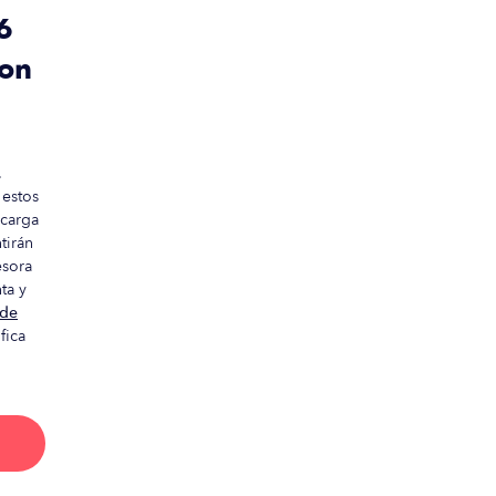
6
con
.
 estos
 carga
tirán
esora
ta y
 de
fica