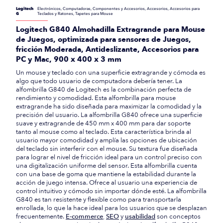
Logitech
Electrónicos, Computadoras, Componentes y Accesorios, Accesorios, Accesorios para
G
Teclados y Ratones, Tapetes para Mouse
Logitech G840 Almohadilla Extragrande para Mouse
de Juegos, optimizada para sensores de Juegos,
fricción Moderada, Antideslizante, Accesorios para
PC y Mac, 900 x 400 x 3 mm
Un mouse y teclado con una superficie extragrande y cómoda es
algo que todo usuario de computadora debería tener. La
alfombrilla G840 de Logitech es la combinación perfecta de
rendimiento y comodidad. Esta alfombrilla para mouse
extragrande ha sido diseñada para maximizar la comodidad y la
precisión del usuario. La alfombrilla G840 ofrece una superficie
suave y extragrande de 450 mm x 400 mm para dar soporte
tanto al mouse como al teclado. Esta característica brinda al
usuario mayor comodidad y amplía las opciones de ubicación
del teclado sin interferir con el mouse. Su textura fue diseñada
para lograr el nivel de fricción ideal para un control preciso con
una digitalización uniforme del sensor. Esta alfombrilla cuenta
con una base de goma que mantiene la estabilidad durante la
acción de juego intensa. Ofrece al usuario una experiencia de
control intuitivo y cómodo sin importar dónde esté. La alfombrilla
G840 es tan resistente y flexible como para transportarla
enrollada, lo que la hace ideal para los usuarios que se desplazan
frecuentemente.
E-commerce
,
SEO
y
usabilidad
son conceptos