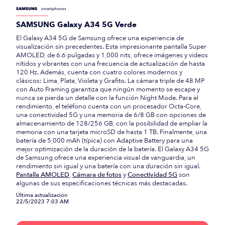
SAMSUNG
smartphones
SAMSUNG Galaxy A34 5G Verde
El Galaxy A34 5G de Samsung ofrece una experiencia de
visualización sin precedentes. Esta impresionante pantalla Super
AMOLED, de 6.6 pulgadas y 1,000 nits, ofrece imágenes y videos
nítidos y vibrantes con una frecuencia de actualización de hasta
120 Hz. Además, cuenta con cuatro colores modernos y
clásicos: Lima, Plata, Violeta y Grafito. La cámara triple de 48 MP
con Auto Framing garantiza que ningún momento se escape y
nunca se pierda un detalle con la función Night Mode. Para el
rendimiento, el teléfono cuenta con un procesador Octa-Core,
una conectividad 5G y una memoria de 6/8 GB con opciones de
almacenamiento de 128/256 GB, con la posibilidad de ampliar la
memoria con una tarjeta microSD de hasta 1 TB. Finalmente, una
batería de 5,000 mAh (típica) con Adaptive Battery para una
mejor optimización de la duración de la batería. El Galaxy A34 5G
de Samsung ofrece una experiencia visual de vanguardia, un
rendimiento sin igual y una batería con una duración sin igual.
Pantalla AMOLED
,
Cámara de fotos
y
Conectividad 5G
son
algunas de sus especificaciones técnicas más destacadas.
Última actualización
22/5/2023 7:03 AM