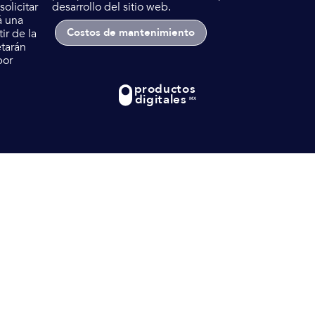
olicitar
desarrollo del sitio web.
á una
Costos de mantenimiento
ir de la
etarán
por
productos
digitales
MX