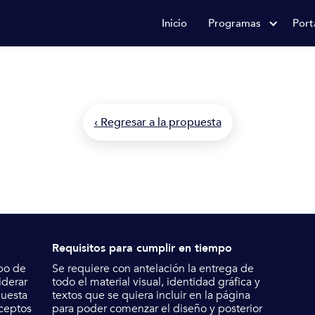
Inicio
Programas
Port
Producto
Automatización de proceso
‹ Regresar a la propuesta
Requisitos para cumplir en tiempo
bo de
Se requiere con antelación la entrega de
derar
todo el material visual, identidad gráfica y
puesta
textos que se quiera incluir en la página
nceptos
para poder comenzar el diseño y posterior