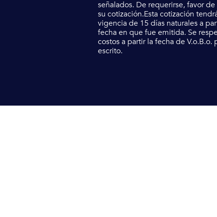
señalados. De requerirse, favor de s
su cotización.Esta cotización tendr
vigencia de 15 días naturales a part
fecha en que fue emitida. Se resp
costos a partir la fecha de V.o.B.o. 
escrito.