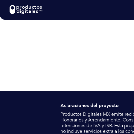
productos
digitales
MX
Aclaraciones del proyecto
Productos Digitales MX emite reci
Honorarios y Arrendamiento.
Consi
retenciones de IVA y ISR. Esta pro
no incluye servicios extra a los co