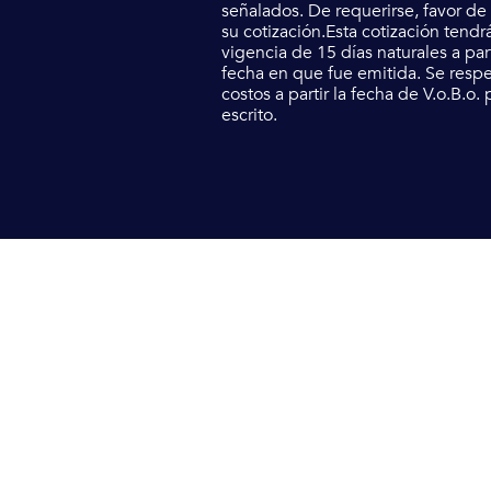
señalados. De requerirse, favor de s
su cotización.Esta cotización tendr
vigencia de 15 días naturales a part
fecha en que fue emitida. Se resp
costos a partir la fecha de V.o.B.o. 
escrito.