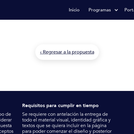
Inicio
Programas
Port
Producto
Consultoría creativa
‹ Regresar a la propuesta
Requisitos para cumplir en tiempo
bo de
Se requiere con antelación la entrega de
derar
todo el material visual, identidad gráfica y
puesta
textos que se quiera incluir en la página
nceptos
para poder comenzar el diseño y posterior