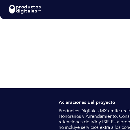
productos
digitales
MX
Aclaraciones del proyecto
Productos Digitales MX emite reci
Honorarios y Arrendamiento.
Consi
retenciones de IVA y ISR. Esta pro
no incluye servicios extra a los co