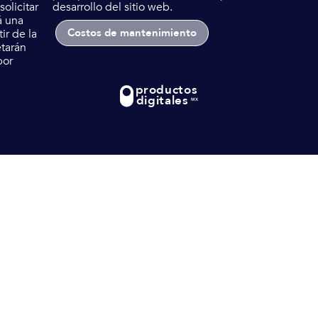
olicitar
desarrollo del sitio web.
á una
Costos de mantenimiento
ir de la
etarán
por
productos
digitales
MX