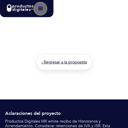
productos
digitales
MX
Producto
Consultoría en estrategia de
producto digital
‹ Regresar a la propuesta
Aclaraciones del proyecto
Productos Digitales MX emite recibo de Honorarios y
Arrendamiento.
Considerar retenciones de IVA y ISR. Esta