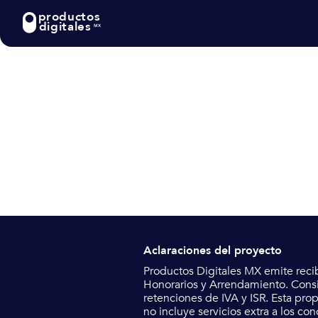
productos
digitales
MX
Iguala
Aclaraciones del proyecto
Productos Digitales MX emite reci
Honorarios y Arrendamiento.
Consi
retenciones de IVA y ISR. Esta pro
no incluye servicios extra a los co