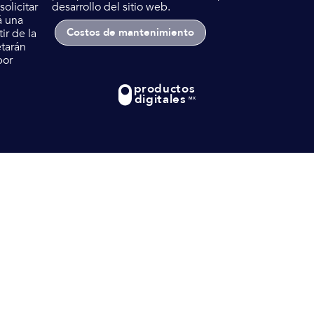
olicitar
desarrollo del sitio web.
á una
Costos de mantenimiento
ir de la
etarán
por
productos
digitales
MX