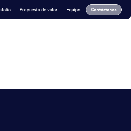
Contáctanos
afolio
Propuesta de valor
Equipo
nología