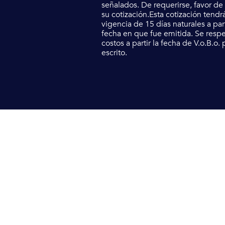
señalados. De requerirse, favor de s
su cotización.Esta cotización tendr
vigencia de 15 días naturales a part
fecha en que fue emitida. Se resp
costos a partir la fecha de V.o.B.o. 
escrito.