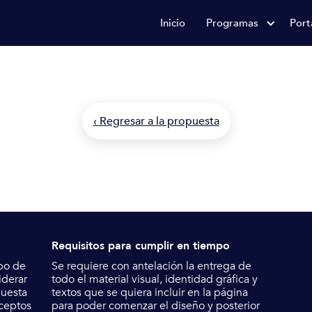
Inicio
Programas
Port
Producto
 en consultoría de diseño y tec
‹ Regresar a la propuesta
Requisitos para cumplir en tiempo
bo de
Se requiere con antelación la entrega de
derar
todo el material visual, identidad gráfica y
puesta
textos que se quiera incluir en la página
nceptos
para poder comenzar el diseño y posterior