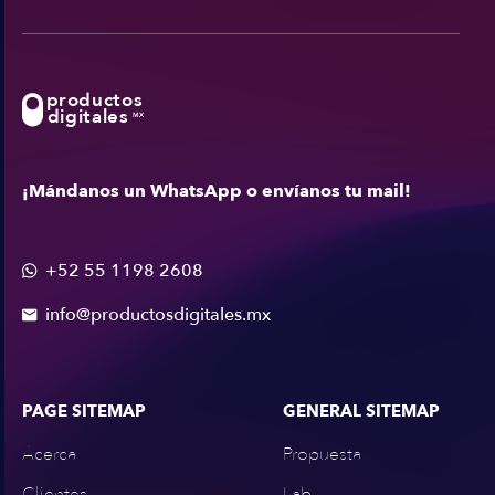
productos
digitales
MX
¡Mándanos un WhatsApp o envíanos tu mail!
+52 55 1198 2608

info@productosdigitales.mx

PAGE SITEMAP
GENERAL SITEMAP
Acerca
Propuesta
Clientes
Lab