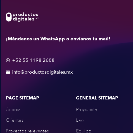
productos
digitales
MX
¡Mándanos un WhatsApp o envíanos tu mail!
+52 55 1198 2608

info@productosdigitales.mx

PAGE SITEMAP
GENERAL SITEMAP
Acerca
Propuesta
Clientes
Lab
Proyectos relevantes
Equipo