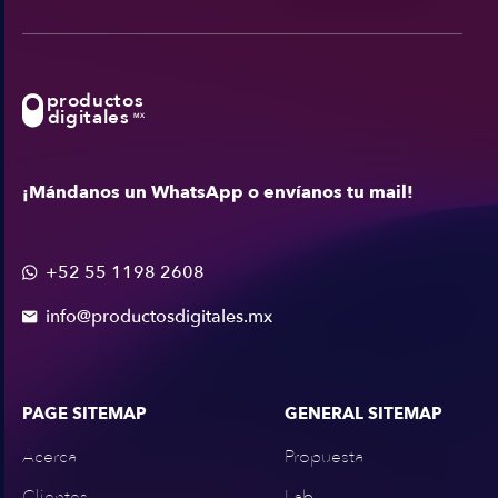
productos
digitales
MX
¡Mándanos un WhatsApp o envíanos tu mail!
+52 55 1198 2608

info@productosdigitales.mx

PAGE SITEMAP
GENERAL SITEMAP
Acerca
Propuesta
Clientes
Lab