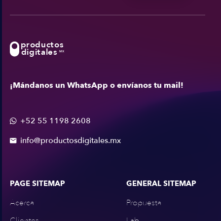
productos
digitales
MX
¡Mándanos un WhatsApp o envíanos tu mail!
+52 55 1198 2608

info@productosdigitales.mx

PAGE SITEMAP
GENERAL SITEMAP
Acerca
Propuesta
Clientes
Lab