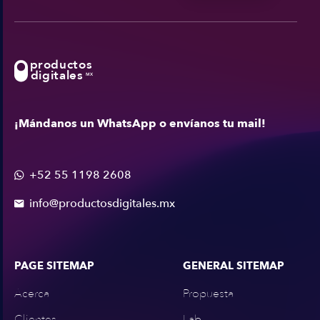
productos
digitales
MX
¡Mándanos un WhatsApp o envíanos tu mail!
+52 55 1198 2608

info@productosdigitales.mx

PAGE SITEMAP
GENERAL SITEMAP
Acerca
Propuesta
Clientes
Lab