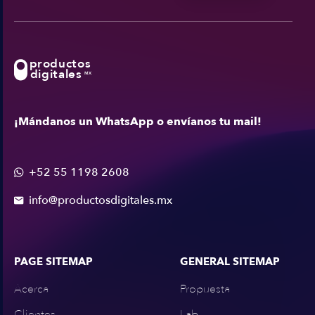
productos
digitales
MX
¡Mándanos un WhatsApp o envíanos tu mail!
+52 55 1198 2608

info@productosdigitales.mx

PAGE SITEMAP
GENERAL SITEMAP
Acerca
Propuesta
Clientes
Lab