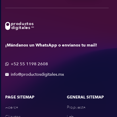
productos
digitales
MX
¡Mándanos un WhatsApp o envíanos tu mail!
+52 55 1198 2608

info@productosdigitales.mx

PAGE SITEMAP
GENERAL SITEMAP
Acerca
Propuesta
Clientes
Lab